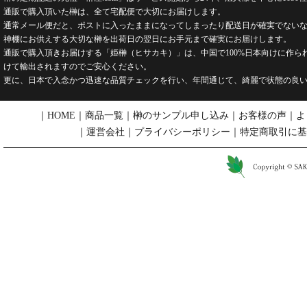
通販で購入頂いた榊は、全て宅配便で大切にお届けします。
通常メール便だと、ポストに入ったままになってしまったり配送日が確実でないな
神棚にお供えする大切な榊を出荷日の翌日にお手元まで確実にお届けします。
通販で購入頂きお届けする「姫榊（ヒサカキ）」は、中国で100%日本向けに作
けて輸出されますのでご安心ください。
更に、日本で入念かつ迅速な品質チェックを行い、年間通じて、綺麗で状態の良
｜
HOME
｜
商品一覧
｜
榊のサンプル申し込み
｜
お客様の声
｜
よ
｜
運営会社
｜
プライバシーポリシー
｜
特定商取引に基