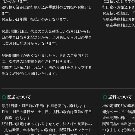
円がかかります。
に送信いたしますの
銀行振り込みは銀行振り込み手数料のご負担をお願いし
行口座へお振込下さ
ます。
お支払い総額は、「
お支払いは年間一括払いのみとなります。
※振込手数料はお客
振込手数料はご入
お届け開始日は、代金のご入金確認日が当月1日から15
日の場合は当月末配送分から、当月16日から31日の場合
は翌月14日配送分からとなります。
契約期間終了が近くなりましたら、更新のご案内と共
に、次年度の請求書を送付させて頂きます。
期間内にお振込頂ければと、榊のお届けをストップする
事なく継続的にお届けいたします。
毎月1日前・15日前の平日に佐川急便でお届けします。
榊の定期宅配の送料
月末、14日の前日が、土、日、祝日の場合は直前の平日
紹介ページでご確認
に配送いたします。
※年間契約料に、送
配送日の指定は承っておりませんが、法人様の長期休み
関連商品の送料は一
（お盆時期、年末年始）の場合は、配送日のアンケート
つきましては別途追