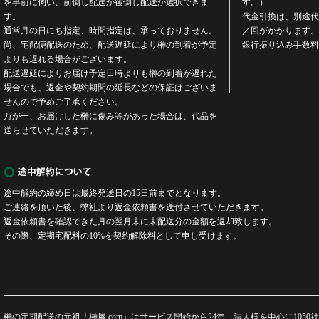
を事前に伺い、前倒し配送か後倒し配送か選択できま
す。）
す。
代金引換は、別途代引
通常月の日にち指定、時間指定は、承っておりません。
／回がかかります。
尚、宅配便配送のため、配送遅延により榊の到着が予定
銀行振り込み手数料
よりも遅れる場合がございます。
配送遅延によりお届け予定日時よりも榊の到着が遅れた
場合でも、返金や契約期間の延長などの保証はございま
せんので予めご了承ください。
万が一、お届けした榊に傷み等があった場合は、代品を
送らせていただきます。
途中解約の締め日は最終発送日の15日前までとなります。
ご連絡を頂いた後、弊社より返金依頼書を送付させていただきます。
返金依頼書を確認できた月の翌月末に未配送分の金額を返却致します。
その際、定期宅配料の10%を契約解除料として申し受けます。
榊の定期配送の元祖「榊屋.com」はサービス開始から24年、法人様を中心に10