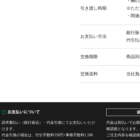
・榊の
引き渡し時期
※ただ
・関連
銀行振
お支払い方法
代引払
交換期限
商品到
交換送料
当社負
請求書払い（銀行振込）・代金引換にてお支払いいただ
代金は前払いでお願
けます。
確認後となります。
代金引換の場合は、代引手数料550円+事務手数料1,100
ご注文内容を確認後